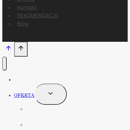
Kontakt
REKOMENDACJE
Blog
HOME
PRZEŁĄCZ
OFERTA
MENU
PODRZĘDNE
OFERTA – PROJEKT CAŁEGO
MIESZKANIA
OFERTA – KUCHNIA/ŁAZIENKA