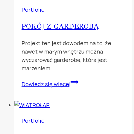
piękne
Portfolio
POKÓJ Z GARDEROBĄ
Projekt ten jest dowodem na to, że
nawet w małym wnętrzu można
wyczarować garderobę, która jest
marzeniem…
Pokój
Dowiedz się więcej
z
garderobą
Portfolio