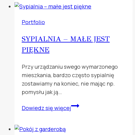
KUCHNIĄ
Portfolio
SYPIALNIA – MAŁE JEST
PIĘKNE
Przy urządzaniu swego wymarzonego
mieszkania, bardzo często sypialnię
zostawiamy na koniec, nie mając np.
pomysłu jak ją…
Sypialnia
Dowiedz się więcej
–
małe
jest