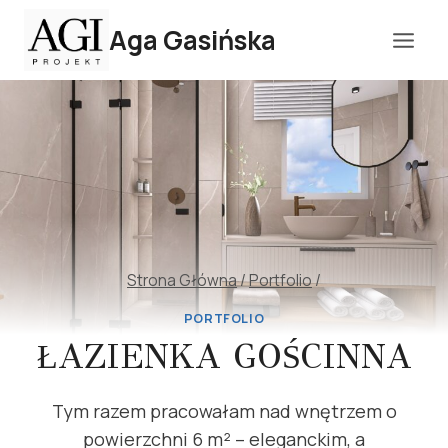
Przejdź
Aga Gasińska
do
treści
Strona Główna
/
Portfolio
/
PORTFOLIO
ŁAZIENKA GOŚCINNA
Tym razem pracowałam nad wnętrzem o
powierzchni 6 m² – eleganckim, a