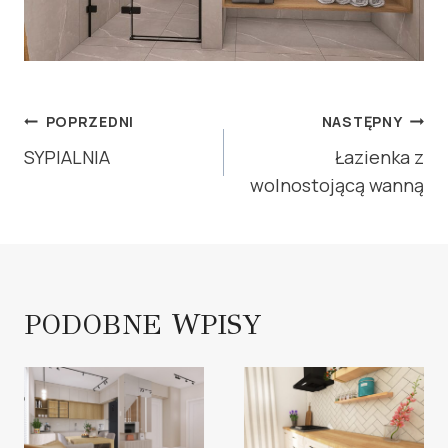
NAWIGACJA
POPRZEDNI
NASTĘPNY
WPISU
SYPIALNIA
Łazienka z
wolnostojącą wanną
PODOBNE WPISY