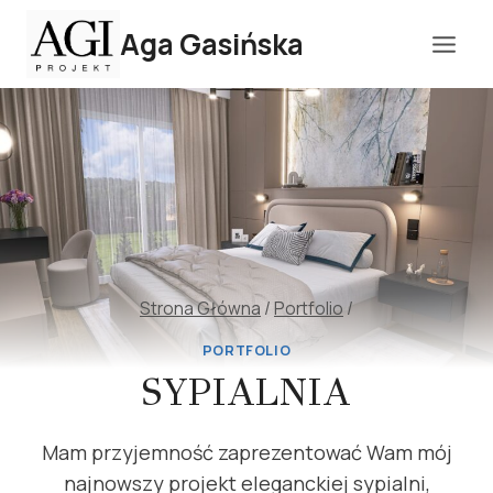
Przejdź
Aga Gasińska
do
treści
Strona Główna
/
Portfolio
/
PORTFOLIO
SYPIALNIA
Mam przyjemność zaprezentować Wam mój
najnowszy projekt eleganckiej sypialni,