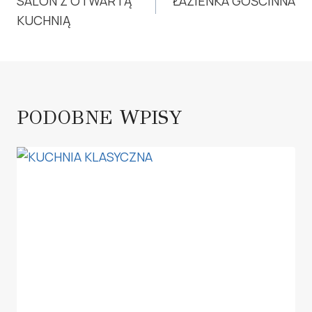
WPISU
SALON Z OTWARTĄ
ŁAZIENKA GOŚCINNA
KUCHNIĄ
PODOBNE WPISY