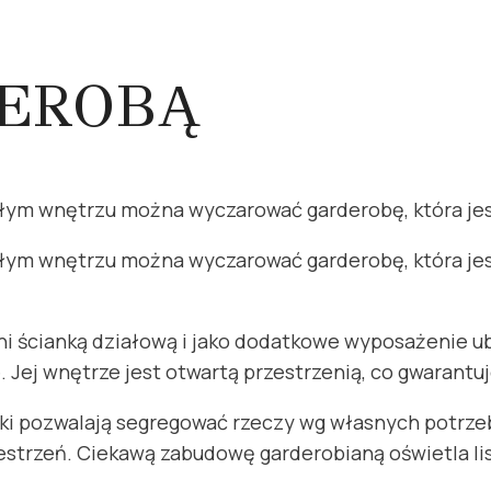
DEROBĄ
ałym wnętrzu można wyczarować garderobę, która j
łym wnętrzu można wyczarować garderobę, która jes
ni ścianką działową i jako dodatkowe wyposażenie u
. Jej wnętrze jest otwartą przestrzenią, co gwarantu
zaki pozwalają segregować rzeczy wg własnych potrzeb
strzeń. Ciekawą zabudowę garderobianą oświetla li