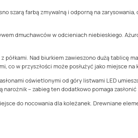
no szarą farbą zmywalną i odporną na zarysowania, c
ywem dmuchawców w odcieniach niebieskiego. Ażurow
ę z półkami. Nad biurkiem zawieszono dużą tablicę 
mi, co w przyszłości może posłużyć jako miejsce na k
 zasłonami oświetlonymi od góry listwami LED umies
ią narożnik – zabieg ten dodatkowo pomaga zasłonić
iejsce do nocowania dla koleżanek. Drewniane elemen