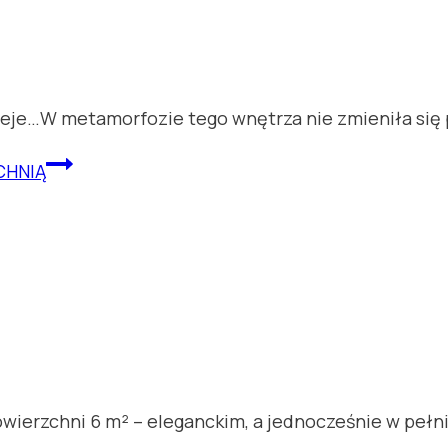
zieje…W metamorfozie tego wnętrza nie zmieniła się 
CHNIĄ
erzchni 6 m² – eleganckim, a jednocześnie w pełn