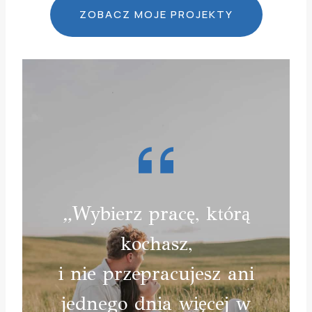
ZOBACZ MOJE PROJEKTY
„
Wybierz pracę, którą
kochasz,
i nie przepracujesz ani
jednego dnia więcej w