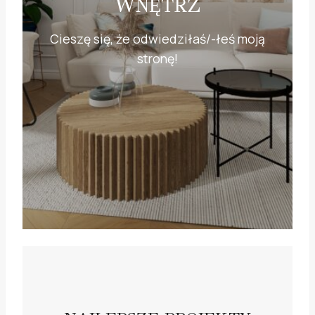
WNĘTRZ
Cieszę się, że odwiedziłaś/-łeś moją
stronę!